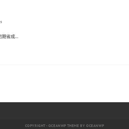
s
省成...
COPYRIGHT - OCEANWP THEME BY OCEANWP