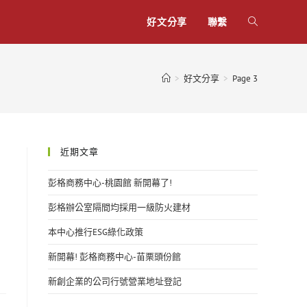
好文分享
聯繫
>
好文分享
>
Page 3
近期文章
彭格商務中心-桃園館 新開幕了!
彭格辦公室隔間均採用一級防火建材
本中心推行ESG綠化政策
新開幕! 彭格商務中心-苗栗頭份館
新創企業的公司行號營業地址登記